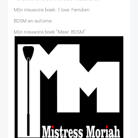
Mijn nieuwste boek: I love Femdom
BDSM en autisme
Mijn nieuwste boek “Meer BDSM”