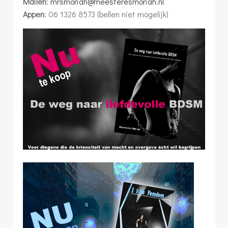
Mailen
:
mrsmoriah@meesteresmoriah.nl
Appen
: 06 1326 8573 (bellen niet mogelijk)