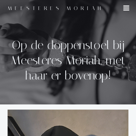
Naar
MEESTERES MORIAH
de
inhoud
springen
Op de doppenstoel bij
Meesteres Moriah, met
haar er bovenop!